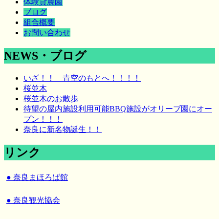
体験貸農園
ブログ
組合概要
お問い合わせ
NEWS・ブログ
いざ！！ 青空のもとへ！！！！
桜並木
桜並木のお散歩
待望の屋内施設利用可能BBQ施設がオリーブ園にオー
プン！！！
奈良に新名物誕生！！
リンク
● 奈良まほろば館
● 奈良観光協会