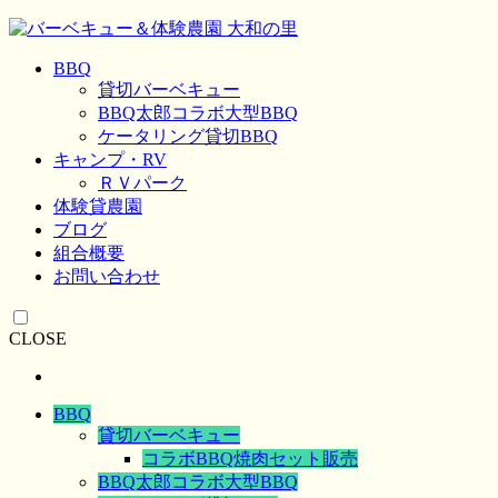
BBQ
貸切バーベキュー
BBQ太郎コラボ大型BBQ
ケータリング貸切BBQ
キャンプ・RV
ＲＶパーク
体験貸農園
ブログ
組合概要
お問い合わせ
CLOSE
BBQ
貸切バーベキュー
コラボBBQ焼肉セット販売
BBQ太郎コラボ大型BBQ