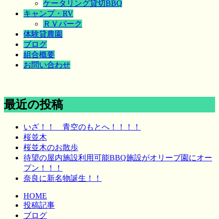
ケータリング貸切BBQ
キャンプ・RV
ＲＶパーク
体験貸農園
ブログ
組合概要
お問い合わせ
最近の投稿
いざ！！ 青空のもとへ！！！！
桜並木
桜並木のお散歩
待望の屋内施設利用可能BBQ施設がオリーブ園にオー
プン！！！
奈良に新名物誕生！！
HOME
投稿記事
ブログ