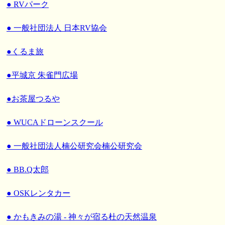
● RVパーク
● 一般社団法人 日本RV協会
●くるま旅
●平城京 朱雀門広場
●お茶屋つるや
● WUCAドローンスクール
● 一般社団法人楠公研究会楠公研究会
● BB.Q太郎
● OSKレンタカー
● かもきみの湯 - 神々が宿る杜の天然温泉