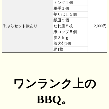
トング１個
軍手１個
割りばし５個
紙皿５個
手ぶらセット炭あり
たれ皿５枚
2,000円
紙コップ５個
炭３ｋｇ
着火剤1個
網1枚
ワンランク上の
BBQ。