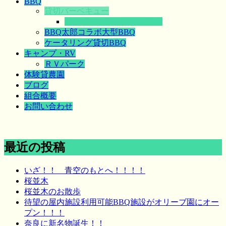
BBQ
貸切バーベキュー
コラボBBQ焼肉セット販売
BBQ太郎コラボ大型BBQ
ケータリング貸切BBQ
キャンプ・RV
ＲＶパーク
体験貸農園
ブログ
組合概要
お問い合わせ
最近の投稿
いざ！！ 青空のもとへ！！！！
桜並木
桜並木のお散歩
待望の屋内施設利用可能BBQ施設がオリーブ園にオー
プン！！！
奈良に新名物誕生！！