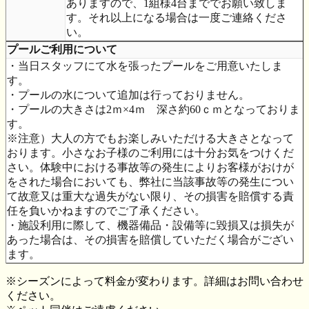
ありますので、1組様4台まででお願い致しま
す。それ以上になる場合は一度ご連絡くださ
い。
プールご利用について
・当日スタッフにて水を張ったプールをご用意いたしま
す。
・プールの水について追加は行っておりません。
・プールの大きさは2ｍ×4ｍ 深さ約60ｃｍとなっておりま
す。
※注意）大人の方でもお楽しみいただける大きさとなって
おります。小さなお子様のご利用には十分お気をつけくだ
さい。体験中における事故等の発生によりお客様がおけが
をされた場合においても、弊社に当該事故等の発生につい
て故意又は重大な過失がない限り、その損害を賠償する責
任を負いかねますのでご了承ください。
・施設利用に際して、機器備品・設備等に毀損又は損失が
あった場合は、その損害を賠償していただく場合がござい
ます。
※シーズンによって料金が変わります。詳細はお問い合わせ
ください。