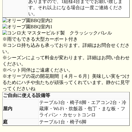
ありますので、1組様4台まででお願い致しま
す。それ以上になる場合は一度ご連絡くださ
い。
マスタービルド製 クラッシックバレル
※雨でもできる大型カーポート付き
※コンロ持ち込みも承っております。詳細はお問合せくださ
い。
※シーズンによって料金が変わります。詳細はお問い合わせ
ください。
※ペット同伴はご遠慮ください。
※オリーブの花の開花期間［４月～６月］美味しい実をつけ
るためにハチや虫たちが頑張ってくれています。静かに見守
ってくださいね
ご自由に使える設備等
テーブル3台・椅子8脚・エアコン2台・冷
屋内
蔵庫・Wi-Fi・炊飯器・包丁・まな板・フ
ライパン・カセットコンロ
庭
テーブル1台・椅子6脚