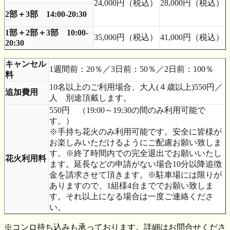
24,000円（税込）
28,000円（税込）
2部＋3部 14:00-20:30
1部＋2部＋3部 10:00-
35,000円（税込）
41,000円（税込）
20:30
キャンセル
1週間前：20％／3日前：50％／2日前：100％
料
10名以上のご利用場合、大人(４歳以上)550円／
追加費用
人 別途頂戴します。
550円 （19:00～19:30の間のみ利用可能で
す。）
※手持ち花火のみ利用可能です。安全に皆様が
お楽しみいただけるようにご配慮お願い致しま
す。※終了時間内での完全退出でお願いいたし
花火利用料
ます。延長などの申請がない場合10分以降追徴
金を請求させて頂きます。※駐車場には限りが
ありますので、1組様4台まででお願い致しま
す。それ以上になる場合は一度ご連絡くださ
い。
※コンロ持ち込みも承っております。詳細はお問合せくださ