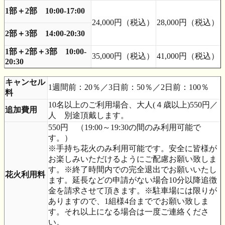
1部＋2部 10:00-17:00
24,000円（税込）
28,000円（税込）
2部＋3部 14:00-20:30
1部＋2部＋3部 10:00-
35,000円（税込）
41,000円（税込）
20:30
キャンセル
1週間前：20％／3日前：50％／2日前：100％
料
10名以上のご利用場合、大人(４歳以上)550円／
追加費用
人 別途頂戴します。
550円 （19:00～19:30の間のみ利用可能で
す。）
※手持ち花火のみ利用可能です。安全に皆様が
お楽しみいただけるようにご配慮お願い致しま
す。※終了時間内での完全退出でお願いいたし
花火利用料
ます。延長などの申請がない場合10分以降追徴
金を請求させて頂きます。※駐車場には限りが
ありますので、1組様4台まででお願い致しま
す。それ以上になる場合は一度ご連絡くださ
い。