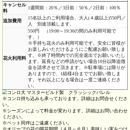
キャンセル
1週間前：20％／3日前：50％／2日前：100％
料
15名以上のご利用場合、大人(４歳以上)550円／
追加費用
人 別途頂戴します。
550円 （19:00～19:30の間のみ利用可能で
す。）
※手持ち花火のみ利用可能です。安全に皆様が
お楽しみいただけるようにご配慮お願い致しま
す。※終了時間内での完全退出でお願いいたし
花火利用料
ます。延長などの申請がない場合10分以降追徴
金を請求させて頂きます。※駐車場には限りが
ありますので、1組様4台まででお願い致しま
す。それ以上になる場合は一度ご連絡くださ
い。
マスタービルド製 クラッシックバレル
※コンロ持ち込みも承っております。詳細はお問合せくださ
い。
※シーズンによって料金が変わります。詳細はお問い合わせ
ください。
※ペット同伴はご遠慮ください。
※オリーブの花の開花期間［４月～６月］美味しい実をつけ