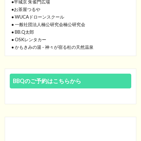
●平城京 朱雀門広場
●お茶屋つるや
● WUCAドローンスクール
● 一般社団法人楠公研究会楠公研究会
● BB.Q太郎
● OSKレンタカー
● かもきみの湯 - 神々が宿る杜の天然温泉
BBQのご予約はこちらから