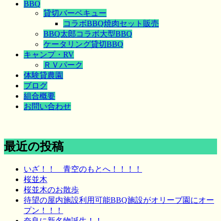
BBQ
貸切バーベキュー
コラボBBQ焼肉セット販売
BBQ太郎コラボ大型BBQ
ケータリング貸切BBQ
キャンプ・RV
ＲＶパーク
体験貸農園
ブログ
組合概要
お問い合わせ
最近の投稿
いざ！！ 青空のもとへ！！！！
桜並木
桜並木のお散歩
待望の屋内施設利用可能BBQ施設がオリーブ園にオー
プン！！！
奈良に新名物誕生！！