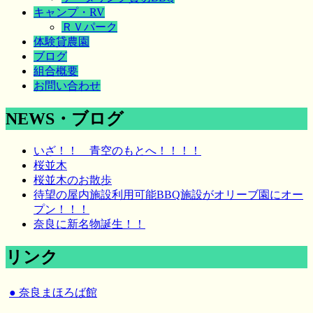
キャンプ・RV
ＲＶパーク
体験貸農園
ブログ
組合概要
お問い合わせ
NEWS・ブログ
いざ！！ 青空のもとへ！！！！
桜並木
桜並木のお散歩
待望の屋内施設利用可能BBQ施設がオリーブ園にオー
プン！！！
奈良に新名物誕生！！
リンク
● 奈良まほろば館