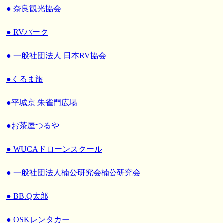
● 奈良観光協会
● RVパーク
● 一般社団法人 日本RV協会
●くるま旅
●平城京 朱雀門広場
●お茶屋つるや
● WUCAドローンスクール
● 一般社団法人楠公研究会楠公研究会
● BB.Q太郎
● OSKレンタカー