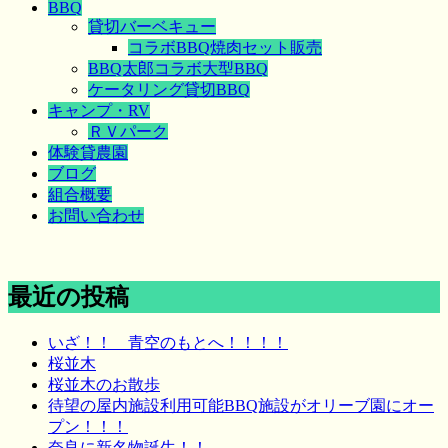
BBQ
貸切バーベキュー
コラボBBQ焼肉セット販売
BBQ太郎コラボ大型BBQ
ケータリング貸切BBQ
キャンプ・RV
ＲＶパーク
体験貸農園
ブログ
組合概要
お問い合わせ
最近の投稿
いざ！！ 青空のもとへ！！！！
桜並木
桜並木のお散歩
待望の屋内施設利用可能BBQ施設がオリーブ園にオー
プン！！！
奈良に新名物誕生！！