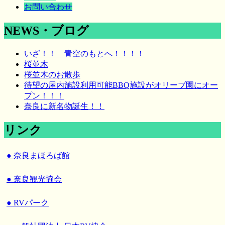
お問い合わせ
NEWS・ブログ
いざ！！ 青空のもとへ！！！！
桜並木
桜並木のお散歩
待望の屋内施設利用可能BBQ施設がオリーブ園にオー
プン！！！
奈良に新名物誕生！！
リンク
● 奈良まほろば館
● 奈良観光協会
● RVパーク