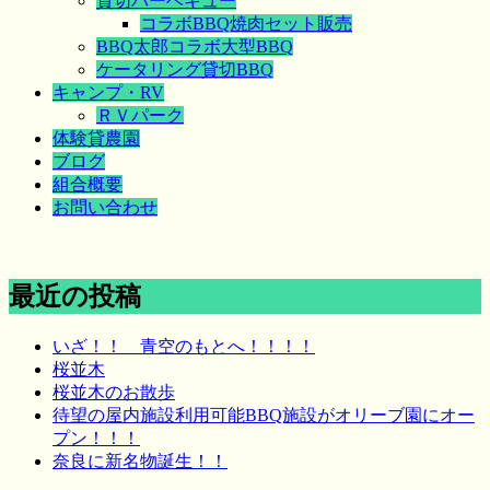
貸切バーベキュー
コラボBBQ焼肉セット販売
BBQ太郎コラボ大型BBQ
ケータリング貸切BBQ
キャンプ・RV
ＲＶパーク
体験貸農園
ブログ
組合概要
お問い合わせ
最近の投稿
いざ！！ 青空のもとへ！！！！
桜並木
桜並木のお散歩
待望の屋内施設利用可能BBQ施設がオリーブ園にオー
プン！！！
奈良に新名物誕生！！