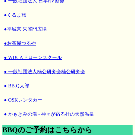
● 一般社団法人 日本RV協会
●くるま旅
●平城京 朱雀門広場
●お茶屋つるや
● WUCAドローンスクール
● 一般社団法人楠公研究会楠公研究会
● BB.Q太郎
● OSKレンタカー
● かもきみの湯 - 神々が宿る杜の天然温泉
BBQのご予約はこちらから