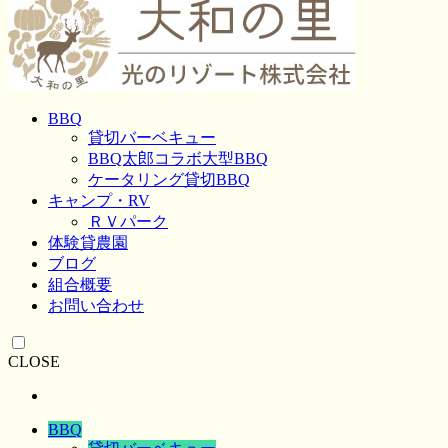
BBQ
貸切バーベキュー
BBQ太郎コラボ大型BBQ
ケータリング貸切BBQ
キャンプ・RV
ＲＶパーク
体験貸農園
ブログ
組合概要
お問い合わせ
CLOSE
BBQ