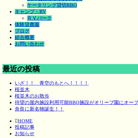
ケータリング貸切BBQ
キャンプ・RV
ＲＶパーク
体験貸農園
ブログ
組合概要
お問い合わせ
最近の投稿
いざ！！ 青空のもとへ！！！！
桜並木
桜並木のお散歩
待望の屋内施設利用可能BBQ施設がオリーブ園にオー
奈良に新名物誕生！！
HOME
投稿記事
お知らせ