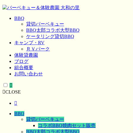
BBQ
貸切バーベキュー
BBQ太郎コラボ大型BBQ
ケータリング貸切BBQ
キャンプ・RV
ＲＶパーク
体験貸農園
ブログ
組合概要
お問い合わせ
CLOSE
BBQ
貸切バーベキュー
コラボBBQ焼肉セット販売
BBQ太郎コラボ大型BBQ